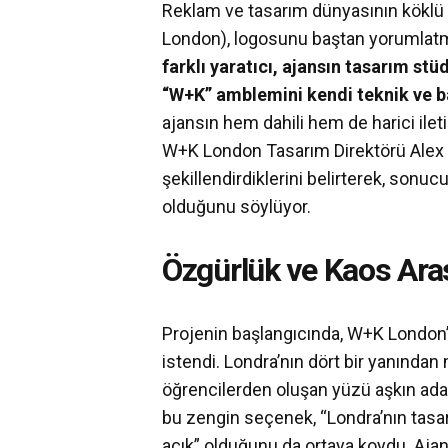
Reklam ve tasarım dünyasının kökl
London), logosunu baştan yorumlatma
farklı yaratıcı, ajansın tasarım st
“W+K” amblemini kendi teknik ve ba
ajansın hem dahili hem de harici ile
W+K London Tasarım Direktörü Alex Th
şekillendirdiklerini belirterek, son
olduğunu söylüyor.
Özgürlük ve Kaos Ara
Projenin başlangıcında, W+K London’
istendi. Londra’nın dört bir yanından
öğrencilerden oluşan yüzü aşkın ada
bu zengin seçenek, “Londra’nın tasa
açık” olduğunu da ortaya koydu. Ajan