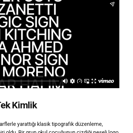
Tek Kimlik
rflerle yarattığı klasik tipografik düzenleme,
iri oldu. Bir grup okul çocuğunun çizdiği neşeli logo