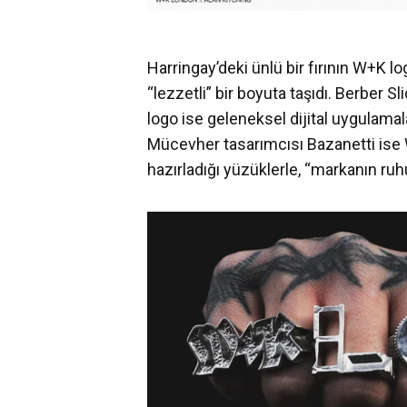
Harringay’deki ünlü bir fırının W+K 
“lezzetli” bir boyuta taşıdı. Berber Sl
logo ise geleneksel dijital uygulam
Mücevher tasarımcısı Bazanetti ise 
hazırladığı yüzüklerle, “markanın ruh