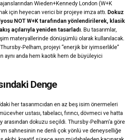
ü ajanslarından Wieden+Kennedy London (W+K
k için heyecan verici bir projeye imza attı.
Dokuz
üdyosu NOT W+K tarafından yönlendirilerek, klasik
kış açılarıyla yeniden tasarladı
. Bu tasarımlar,
tişim materyallerinde dönüşümlü olarak kullanılacak.
ursby-Pelham, projeyi “enerjik bir iyimserlikle”
ucun aynı anda hem kaotik hem de büyüleyici
sındaki Denge
daki her tasarımcıdan en az beş isim önermeleri
 mücevher ustası, tabelacı, fırıncı, dövmeci ve hatta
y arasından dokuzu seçildi. Thursby-Pelham’a göre
rım sahnesinin ne denli çok yönlü ve deneyselliğe
s ekibi, kreatif sürece aşırı müdahaleden kaçınarak