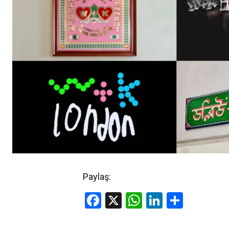
Paylaş:
Facebook
X
WhatsApp
LinkedIn
Share