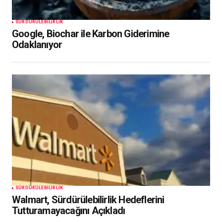
SÜRDÜRÜLEBILIRLIK
Google, Biochar ile Karbon Giderimine
Odaklanıyor
SÜRDÜRÜLEBILIRLIK
Walmart, Sürdürülebilirlik Hedeflerini
Tutturamayacağını Açıkladı