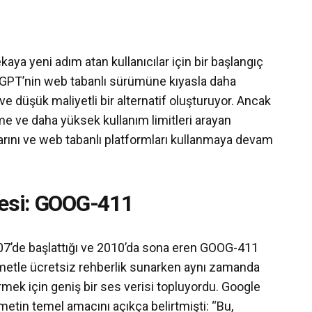
kaya yeni adım atan kullanıcılar için bir başlangıç
tGPT’nin web tabanlı sürümüne kıyasla daha
ve düşük maliyetli bir alternatif oluşturuyor. Ancak
irme ve daha yüksek kullanım limitleri arayan
arını ve web tabanlı platformları kullanmaya devam
jesi: GOOG-411
2007’de başlattığı ve 2010’da sona eren GOOG-411
izmetle ücretsiz rehberlik sunarken aynı zamanda
rmek için geniş bir ses verisi topluyordu. Google
etin temel amacını açıkça belirtmişti: “Bu,