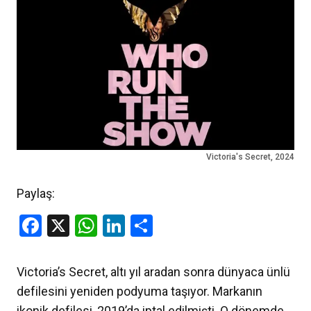
Victoria's Secret, 2024
Paylaş:
Facebook
X
WhatsApp
LinkedIn
Share
Victoria’s Secret, altı yıl aradan sonra dünyaca ünlü
defilesini yeniden podyuma taşıyor. Markanın
ikonik defilesi, 2019’da iptal edilmişti. O dönemde,