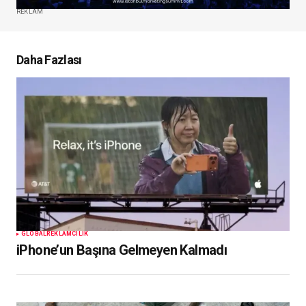
REKLAM
Daha Fazlası
GLOBAL
REKLAMCILIK
iPhone’un Başına Gelmeyen Kalmadı