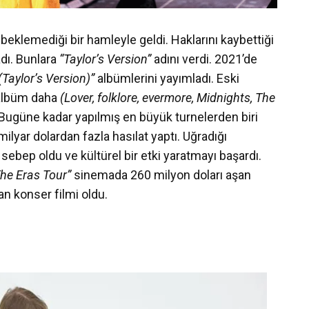
eklemediği bir hamleyle geldi. Haklarını kaybettiği
dı. Bunlara
“Taylor’s Version”
adını verdi. 2021’de
(Taylor’s Version)”
albümlerini yayımladı. Eski
 albüm daha
(Lover, folklore, evermore, Midnights, The
. Bugüne kadar yapılmış en büyük turnelerden biri
milyar dolardan fazla hasılat yaptı. Uğradığı
ebep oldu ve kültürel bir etki yaratmayı başardı.
The Eras Tour”
sinemada 260 milyon doları aşan
n konser filmi oldu.