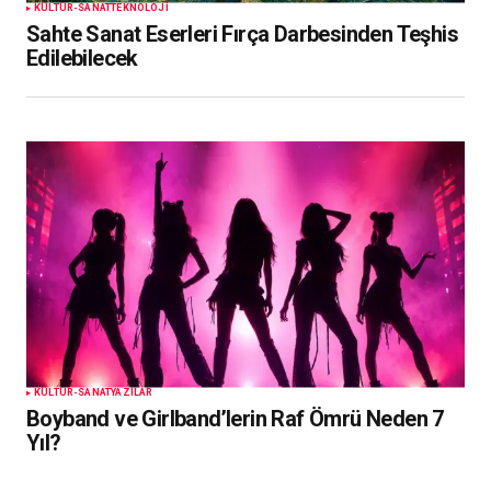
KÜLTÜR-SANAT
TEKNOLOJI
Sahte Sanat Eserleri Fırça Darbesinden Teşhis
Edilebilecek
KÜLTÜR-SANAT
YAZILAR
Boyband ve Girlband’lerin Raf Ömrü Neden 7
Yıl?