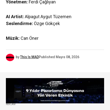
Yönetmen:
Ferdi Çağlıyan
AI Artist:
Alpagut Aygut Tüzemen
Seslendirme:
Özge Gökçek
Müzik:
Can Öner
by
This Is MAD
Published
Mayıs 08, 2026
REKLAM