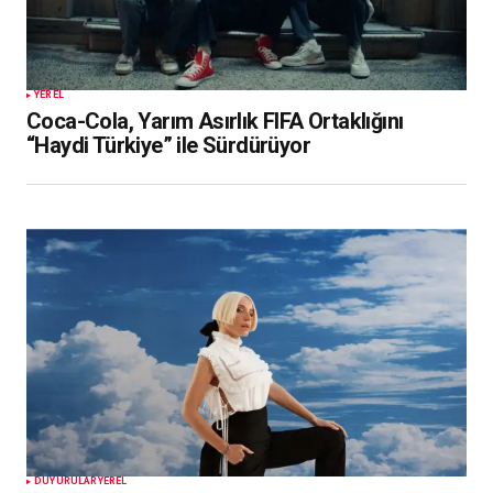
YEREL
Coca-Cola, Yarım Asırlık FIFA Ortaklığını
“Haydi Türkiye” ile Sürdürüyor
DUYURULAR
YEREL