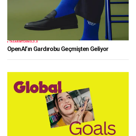
TASARIM
TEKNOLOJI
OpenAI’ın Gardırobu Geçmişten Geliyor