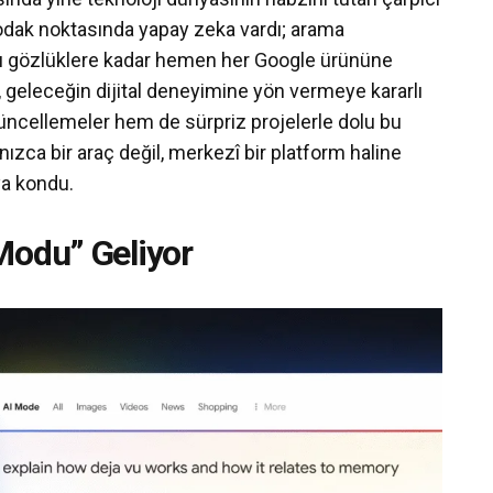
n odak noktasında yapay zeka vardı; arama
llı gözlüklere kadar hemen her Google ürününe
et, geleceğin dijital deneyimine yön vermeye kararlı
ncellemeler hem de sürpriz projelerle dolu bu
ızca bir araç değil, merkezî bir platform haline
ya kondu.
Modu” Geliyor