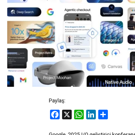
Paylaş:
Facebook
X
WhatsApp
LinkedIn
Share
Google, 2025 I/O geliştirici konferan