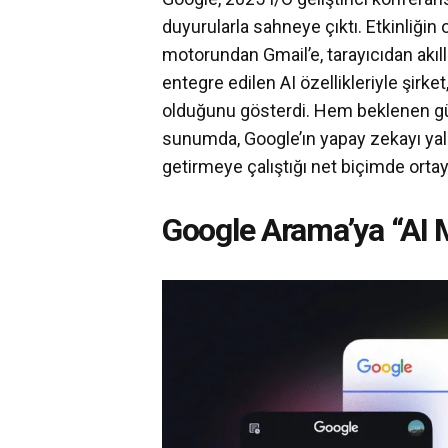
duyurularla sahneye çıktı. Etkinliği
motorundan Gmail’e, tarayıcıdan akı
entegre edilen AI özellikleriyle şirk
olduğunu gösterdi. Hem beklenen gü
sunumda, Google’ın yapay zekayı yaln
getirmeye çalıştığı net biçimde orta
Google Arama’ya “AI 