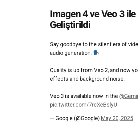
Imagen 4 ve Veo 3 ile
Geliştirildi
Say goodbye to the silent era of vid
audio generation.
Quality is up from Veo 2, and now y
effects and background noise.
Veo 3 is available now in the
@Gemi
pic.twitter.com/7rcXeBslyU
— Google (@Google)
May 20, 2025