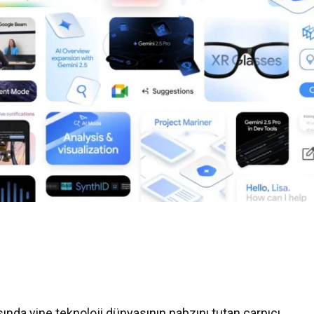
sında yine teknoloji dünyasının nabzını tutan çarpıcı