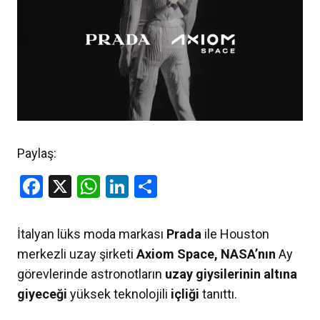
Paylaş:
Facebook
X
WhatsApp
LinkedIn
Share
İtalyan lüks moda markası
Prada
ile Houston
merkezli uzay şirketi
Axiom Space,
NASA’nın
Ay
görevlerinde astronotların
uzay giysilerinin altına
giyeceği
yüksek teknolojili
içliği
tanıttı.