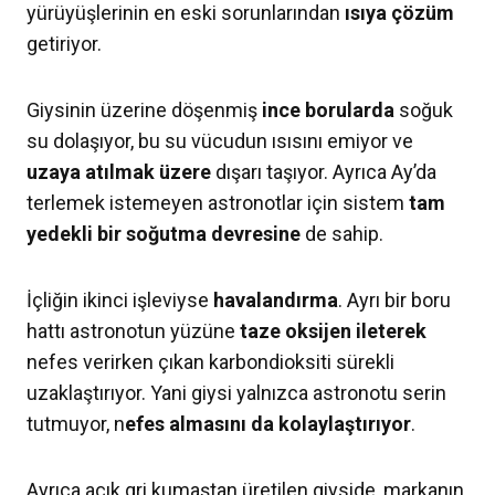
yürüyüşlerinin en eski sorunlarından
ısıya çözüm
getiriyor.
Giysinin üzerine döşenmiş
ince borularda
soğuk
su dolaşıyor, bu su vücudun ısısını emiyor ve
uzaya atılmak üzere
dışarı taşıyor. Ayrıca Ay’da
terlemek istemeyen astronotlar için sistem
tam
yedekli bir soğutma devresine
de sahip.
İçliğin ikinci işleviyse
havalandırma
. Ayrı bir boru
hattı astronotun yüzüne
taze oksijen ileterek
nefes verirken çıkan karbondioksiti sürekli
uzaklaştırıyor. Yani giysi yalnızca astronotu serin
tutmuyor, n
efes almasını da kolaylaştırıyor
.
Ayrıca açık gri kumaştan üretilen giyside, markanın