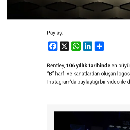
Paylaş:
Facebook
X
WhatsApp
LinkedIn
Share
Bentley,
106 yıllık tarihinde
en büyük
“B” harfi ve kanatlardan oluşan logos
Instagram’da paylaştığı bir video ile 