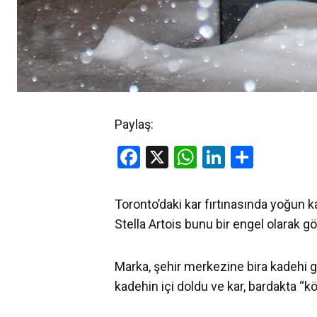
Paylaş:
Facebook
X
WhatsApp
LinkedIn
Share
Toronto’daki kar fırtınasında yoğun ka
Stella Artois bunu bir engel olarak g
Marka, şehir merkezine bira kadehi gö
kadehin içi doldu ve kar, bardakta “kö