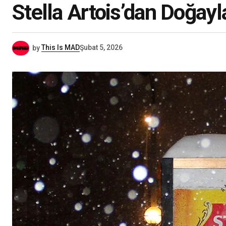
Stella Artois’dan Doğayla 
by
This Is MAD
Şubat 5, 2026