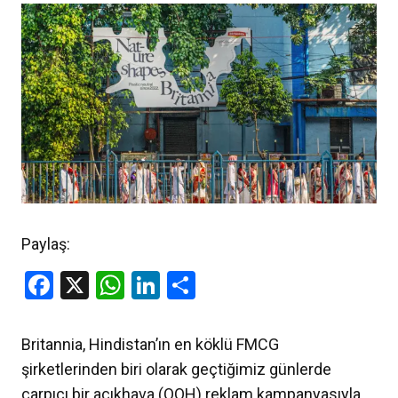
Paylaş:
Facebook
X
WhatsApp
LinkedIn
Share
Britannia, Hindistan’ın en köklü FMCG
şirketlerinden biri olarak geçtiğimiz günlerde
çarpıcı bir açıkhava (OOH) reklam kampanyasıyla