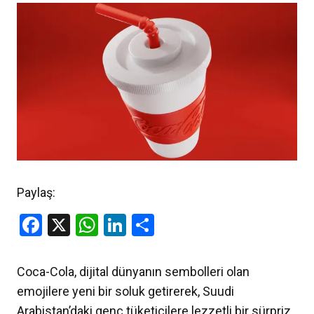
Paylaş:
Facebook
X
WhatsApp
LinkedIn
Share
Coca-Cola, dijital dünyanın sembolleri olan
emojilere yeni bir soluk getirerek, Suudi
Arabistan’daki genç tüketicilere lezzetli bir sürpriz