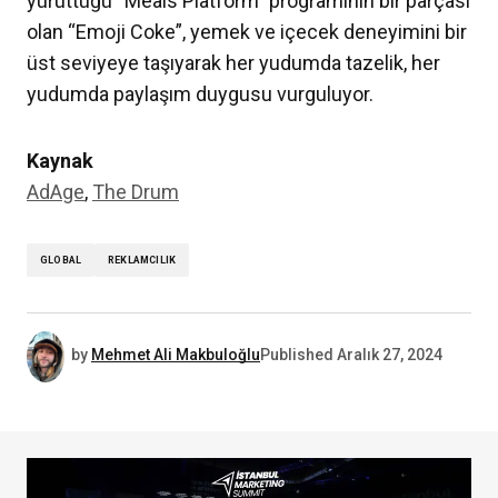
yürüttüğü “Meals Platform” programının bir parçası
olan “Emoji Coke”, yemek ve içecek deneyimini bir
üst seviyeye taşıyarak her yudumda tazelik, her
yudumda paylaşım duygusu vurguluyor.
Kaynak
AdAge
,
The Drum
GLOBAL
REKLAMCILIK
by
Mehmet Ali Makbuloğlu
Published
Aralık 27, 2024