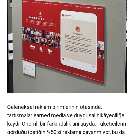
Geleneksel reklam birimlerinin ötesinde,
tartışmalar earned media ve duygusal hikâyeciliğe
kaydı. Önemli bir farkındalık anı şuydu: Tüketicilerin
gördüğü içeriğin %50’si reklama dayanmıyor, bu da