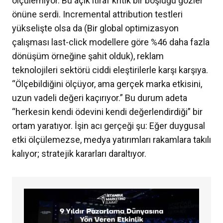
ölçülemiyor. Bu açık itiraf kritik bir boşluğu gözler
önüne serdi. Incremental attribution testleri
yükselişte olsa da (Bir global optimizasyon
çalışması last-click modellere göre %46 daha fazla
dönüşüm örneğine şahit olduk), reklam
teknolojileri sektörü ciddi eleştirilerle karşı karşıya.
“Ölçebildiğini ölçüyor, ama gerçek marka etkisini,
uzun vadeli değeri kaçırıyor.” Bu durum adeta
“herkesin kendi ödevini kendi değerlendirdiği” bir
ortam yaratıyor. İşin acı gerçeği şu: Eğer duygusal
etki ölçülemezse, medya yatırımları rakamlara takılı
kalıyor; stratejik kararları daraltıyor.