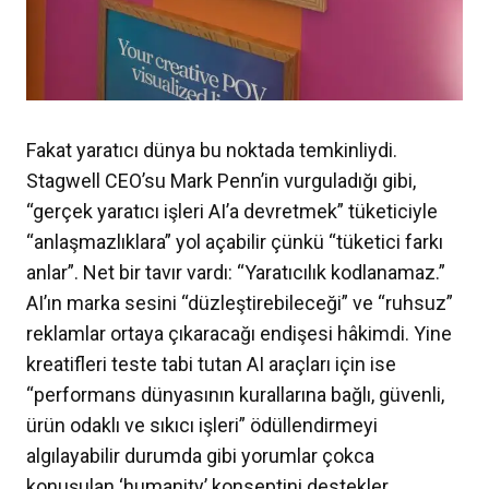
Fakat yaratıcı dünya bu noktada temkinliydi.
Stagwell CEO’su Mark Penn’in vurguladığı gibi,
“gerçek yaratıcı işleri AI’a devretmek” tüketiciyle
“anlaşmazlıklara” yol açabilir çünkü “tüketici farkı
anlar”. Net bir tavır vardı: “Yaratıcılık kodlanamaz.”
AI’ın marka sesini “düzleştirebileceği” ve “ruhsuz”
reklamlar ortaya çıkaracağı endişesi hâkimdi. Yine
kreatifleri teste tabi tutan AI araçları için ise
“performans dünyasının kurallarına bağlı, güvenli,
ürün odaklı ve sıkıcı işleri” ödüllendirmeyi
algılayabilir durumda gibi yorumlar çokca
konuşulan ‘humanity’ konseptini destekler