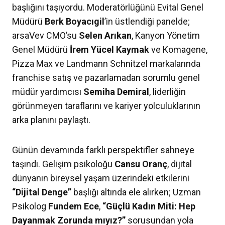
başlığını taşıyordu. Moderatörlüğünü Evital Genel
Müdürü
Berk Boyacıgil
’in üstlendiği panelde;
arsaVev CMO’su
Selen Arıkan
, Kanyon Yönetim
Genel Müdürü
İrem Yücel Kaymak
ve Komagene,
Pizza Max ve Landmann Schnitzel markalarında
franchise satış ve pazarlamadan sorumlu genel
müdür yardımcısı
Semiha Demiral
, liderliğin
görünmeyen taraflarını ve kariyer yolculuklarının
arka planını paylaştı.
Günün devamında farklı perspektifler sahneye
taşındı. Gelişim psikoloğu
Cansu Oranç
, dijital
dünyanın bireysel yaşam üzerindeki etkilerini
“Dijital Denge”
başlığı altında ele alırken; Uzman
Psikolog
Fundem Ece
,
“Güçlü Kadın Miti: Hep
Dayanmak Zorunda mıyız?”
sorusundan yola