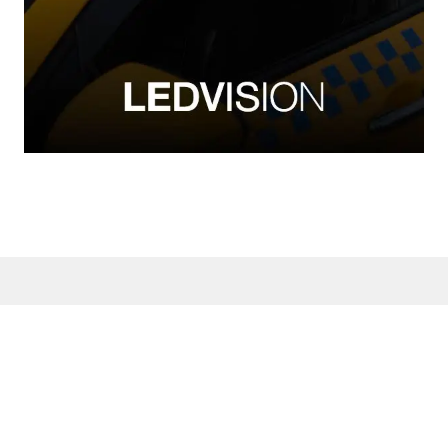
KONULAR
MAD ORIGINALS
POLITIKALAR
DUYURULAR
KAMPANYALAR