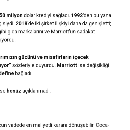
50 milyon
dolar krediyi sağladı.
1992′
den bu yana
çisiydi.
2018
‘de iki şirket ilişkiyi daha da genişletti;
gibi gıda markalarını ve Marriott’un sadakat
sıyordu.
rımızın gücünü ve misafirlerin içecek
ıyor”
sözleriyle duyurdu.
Marriott
ise değişikliği
define
bağladı.
ise
henüz
açıklanmadı.
zun vadede en maliyetli karara dönüşebilir. Coca-