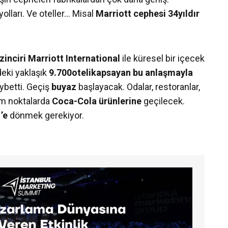
yolları. Ve oteller… Misal
Marriott cephesi 34yıldır
inciri Marriott International
ile küresel bir içecek
eki yaklaşık
9.700otelikapsayan bu anlaşmayla
aybetti. Geçiş
buyaz
başlayacak. Odalar, restoranlar,
tüm noktalarda
Coca-Cola
ürünlerine
geçilecek.
’e
dönmek gerekiyor.