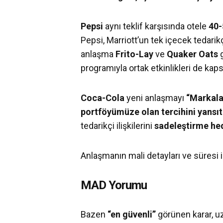
Pepsi
aynı teklif karşısında otele
40-
Pepsi, Marriott’un tek içecek tedarik
anlaşma
Frito-Lay
ve
Quaker Oats
programıyla ortak etkinlikleri de kap
Coca-Cola
yeni anlaşmayı
“Markala
portföyümüze olan tercihini yansıt
tedarikçi ilişkilerini
sadeleştirme he
Anlaşmanın mali detayları ve süresi 
MAD Yorumu
Bazen
“en güvenli”
görünen karar, u