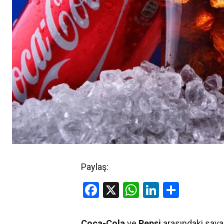
Paylaş:
Facebook
X
WhatsApp
LinkedIn
Share
Coca-Cola
ve
Pepsi
arasındaki sava