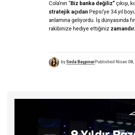
Cola’nın “
Biz banka değiliz”
çıkışı, k
stratejik açıdan
Pepsi’ye 34 yıl boy
anlamına geliyordu. İş dünyasında fı
rakibinize hediye ettiğiniz
zamandır
by
Seda Başpınar
Published
Nisan 08,