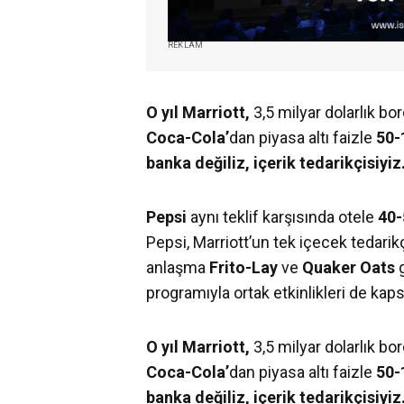
REKLAM
O yıl Marriott,
3,5 milyar dolarlık bo
Coca-Cola’
dan piyasa altı faizle
50-
banka değiliz, içerik tedarikçisiyiz.
Pepsi
aynı teklif karşısında otele
40-
Pepsi, Marriott’un tek içecek tedarik
anlaşma
Frito-Lay
ve
Quaker Oats
programıyla ortak etkinlikleri de kap
O yıl Marriott,
3,5 milyar dolarlık bo
Coca-Cola’
dan piyasa altı faizle
50-
banka değiliz, içerik tedarikçisiyiz.