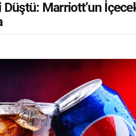
si Düştü: Marriott’un İçece
a