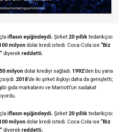
rçla
iflasın eşiğindeydi.
Şirket
20 yıllık
tedarikçisi
100 milyon
dolar kredi istedi. Coca-Cola ise
“Biz
”
diyerek
reddetti.
50 milyon
dolar krediyi sağladı.
1992′
den bu yana
çisiydi.
2018
‘de iki şirket ilişkiyi daha da genişletti;
gibi gıda markalarını ve Marriott’un sadakat
sıyordu.
rçla
iflasın eşiğindeydi.
Şirket
20 yıllık
tedarikçisi
100 milyon
dolar kredi istedi. Coca-Cola ise
“Biz
”
diyerek
reddetti.