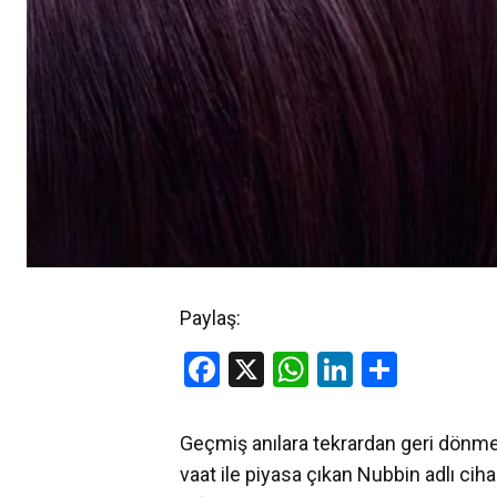
Paylaş:
Facebook
X
WhatsApp
LinkedIn
Share
Geçmiş anılara tekrardan geri dönme
vaat ile piyasa çıkan Nubbin adlı cih