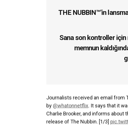
THE NUBBIN™’in lansman
Sana son kontroller için
memnun kaldığında
g
Journalists received an email from
by
@whatonnetflix
. It says that it 
Charlie Brooker, and informs about 
release of The Nubbin. [1/3]
pic.twi