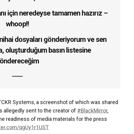
ı için neredeyse tamamen hazırız –
whoop!!
 nihai dosyaları gönderiyorum ve sen
, oluşturduğum basın listesine
öndereceğim
 TCKR Systems, a screenshot of which was shared
was allegedly sent to the creator of
#BlackMirror
,
the readiness of media materials for the press
tter.com/qgUy1r1UST