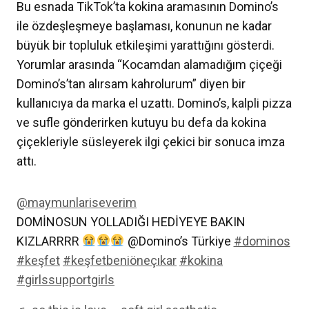
Bu esnada TikTok’ta kokina aramasının Domino’s
ile özdeşleşmeye başlaması, konunun ne kadar
büyük bir topluluk etkileşimi yarattığını gösterdi.
Yorumlar arasında “Kocamdan alamadığım çiçeği
Domino’s’tan alırsam kahrolurum” diyen bir
kullanıcıya da marka el uzattı. Domino’s, kalpli pizza
ve sufle gönderirken kutuyu bu defa da kokina
çiçekleriyle süsleyerek ilgi çekici bir sonuca imza
attı.
@maymunlariseverim
DOMİNOSUN YOLLADIĞI HEDİYEYE BAKIN
KIZLARRRR
@Domino’s Türkiye
#dominos
#keşfet
#keşfetbeniöneçıkar
#kokina
#girlssupportgirls