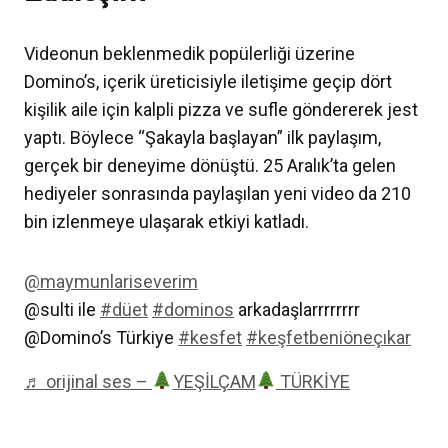
Videonun beklenmedik popülerliği üzerine
Domino’s, içerik üreticisiyle iletişime geçip dört
kişilik aile için kalpli pizza ve sufle göndererek jest
yaptı. Böylece “Şakayla başlayan” ilk paylaşım,
gerçek bir deneyime dönüştü. 25 Aralık’ta gelen
hediyeler sonrasında paylaşılan yeni video da 210
bin izlenmeye ulaşarak etkiyi katladı.
@maymunlariseverim
@sulti ile
#düet
#dominos
arkadaşlarrrrrrrr
@Domino’s Türkiye
#kesfet
#keşfetbeniöneçıkar
♬ orijinal ses –
YEŞİLÇAM
TÜRKİYE