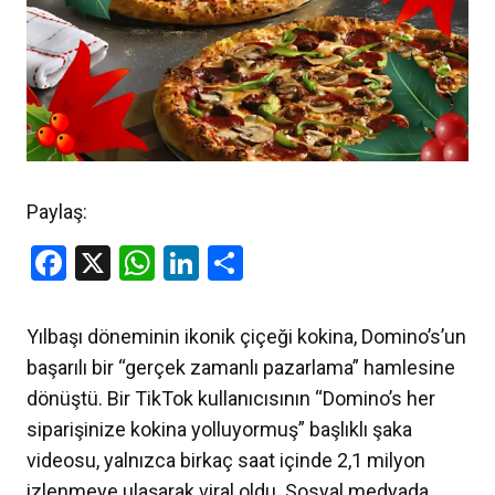
Paylaş:
Facebook
X
WhatsApp
LinkedIn
Share
Yılbaşı döneminin ikonik çiçeği kokina, Domino’s’un
başarılı bir “gerçek zamanlı pazarlama” hamlesine
dönüştü. Bir TikTok kullanıcısının “Domino’s her
siparişinize kokina yolluyormuş” başlıklı şaka
videosu, yalnızca birkaç saat içinde 2,1 milyon
izlenmeye ulaşarak viral oldu. Sosyal medyada