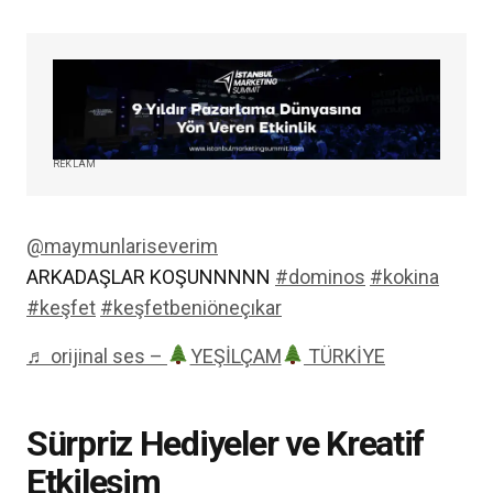
REKLAM
@maymunlariseverim
ARKADAŞLAR KOŞUNNNNN
#dominos
#kokina
#keşfet
#keşfetbeniöneçıkar
♬ orijinal ses –
YEŞİLÇAM
TÜRKİYE
Sürpriz Hediyeler ve Kreatif
Etkileşim