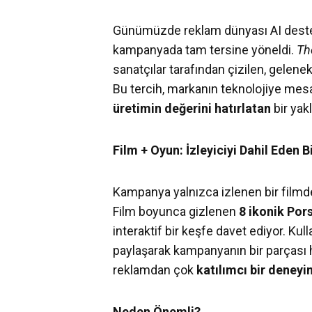
Günümüzde reklam dünyası AI destekl
kampanyada tam tersine yöneldi.
Th
sanatçılar tarafından çizilen, gelene
Bu tercih, markanın teknolojiye mesa
üretimin değerini hatırlatan
bir yak
Film + Oyun: İzleyiciyi Dahil Eden 
Kampanya yalnızca izlenen bir filmde
Film boyunca gizlenen
8 ikonik Por
interaktif bir keşfe davet ediyor. Kull
paylaşarak kampanyanın bir parçası ha
reklamdan çok
katılımcı bir deney
Neden Önemli?