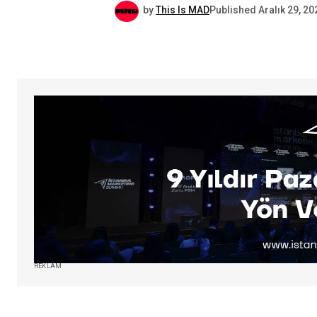
by
This Is MAD
Published
Aralık 29, 20
REKLAM