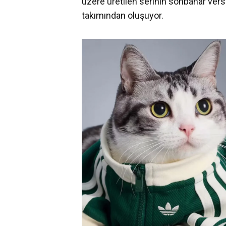
üzere üretilen serinin sonbahar vers
takımından oluşuyor.