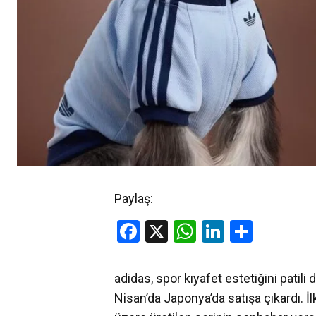
Paylaş:
Facebook
X
WhatsApp
LinkedIn
Share
adidas, spor kıyafet estetiğini patil
Nisan’da Japonya’da satışa çıkardı. İ