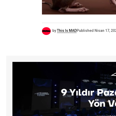
by
This Is MAD
Published
Nisan 17, 20