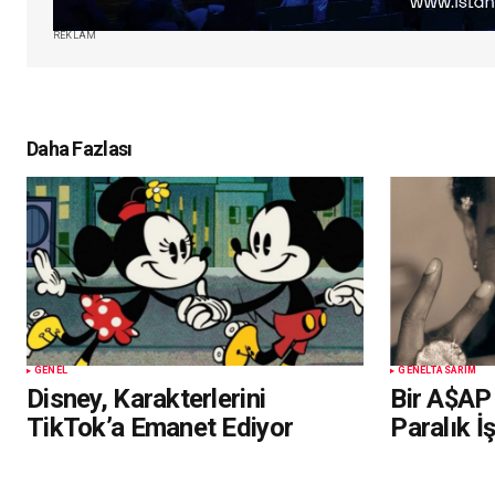
REKLAM
Daha Fazlası
GENEL
GENEL
TASARIM
Disney, Karakterlerini
Bir A$AP
TikTok’a Emanet Ediyor
Paralık İ