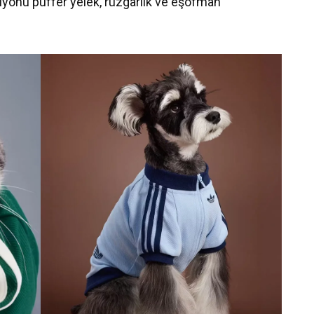
iyonu puffer yelek, rüzgârlık ve eşofman