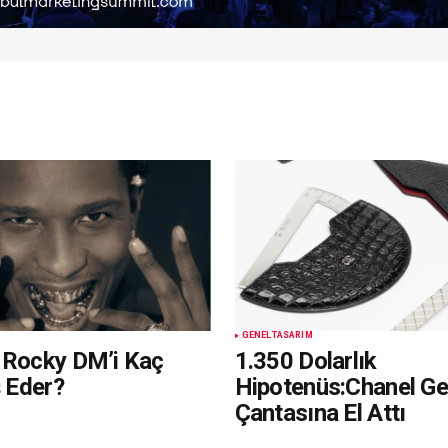
GENEL
TASARIM
 Rocky DM’i Kaç
1.350 Dolarlık
ş Eder?
Hipotenüs:Chanel Ge
Çantasına El Attı