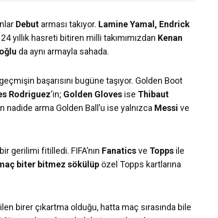
nlar
Debut
arması takıyor.
Lamine Yamal, Endrick
24 yıllık hasreti bitiren milli takımımızdan
Kenan
oğlu
da aynı armayla sahada.
geçmişin başarısını bugüne taşıyor. Golden Boot
s Rodriguez
‘in;
Golden Gloves
ise
Thibaut
 En nadide arma Golden Ball’u ise yalnızca
Messi
ve
r gerilimi fitilledi. FIFA’nın
Fanatics
ve
Topps
ile
maç biter bitmez sökülüp
özel Topps kartlarına
len birer çıkartma olduğu, hatta maç sırasında bile