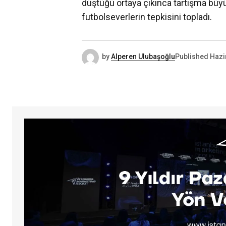
düştüğü ortaya çıkınca tartışma bü
futbolseverlerin tepkisini topladı.
by
Alperen Ulubaşoğlu
Published
Hazi