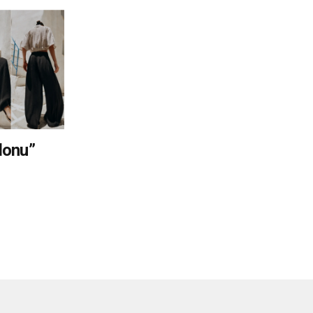
lonu”