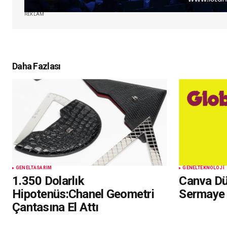
REKLAM
Daha Fazlası
GENEL
TASARIM
GENEL
TEKNOLOJI
1.350 Dolarlık
Canva Dü
Hipotenüs:Chanel Geometri
Sermaye 
Çantasına El Attı