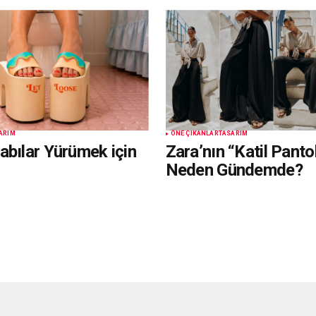
ARIM
ÖNE ÇIKANLAR
TASARIM
abılar Yürümek için
Zara’nın “Katil Panto
Neden Gündemde?