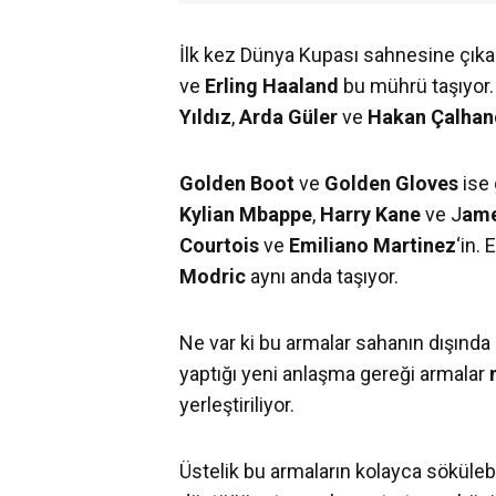
İlk kez Dünya Kupası sahnesine çıka
ve
Erling Haaland
bu mührü taşıyor. 
Yıldız
,
Arda Güler
ve
Hakan Çalhan
Golden Boot
ve
Golden Gloves
ise 
Kylian Mbappe
,
Harry Kane
ve J
ame
Courtois
ve
Emiliano Martinez
‘in.
Modric
aynı anda taşıyor.
Ne var ki bu armalar sahanın dışında bi
yaptığı yeni anlaşma gereği armalar
yerleştiriliyor.
Üstelik bu armaların kolayca sökülebi