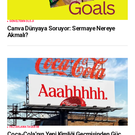
GENEL
TEKNOLOJI
Canva Dünyaya Soruyor: Sermaye Nereye
Akmalı?
PAZARLAMA
TASARIM
Coca-Cola’nın Yeni Kimliği Geçmişinden Güç