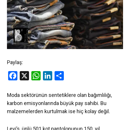
Paylaş:
Facebook
X
WhatsApp
LinkedIn
Share
Moda sektörünün sentetiklere olan bağımlılığı,
karbon emisyonlarında büyük pay sahibi. Bu
malzemelerden kurtulmak ise hiç kolay değil.
Levi’s, ünlü 501 kot pantolonunun 150. yıl