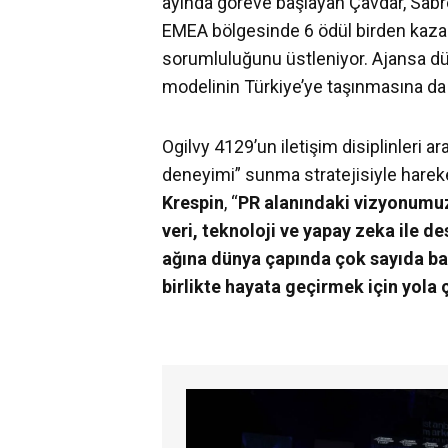
ayında göreve başlayan Çavdar, Sabre 
EMEA bölgesinde 6 ödül birden kaza
sorumluluğunu üstleniyor. Ajansa dü
modelinin Türkiye’ye taşınmasına da
Ogilvy 4129’un iletişim disiplinleri a
deneyimi” sunma stratejisiyle hareke
Krespin
, “
PR alanındaki vizyonumuz,
veri, teknoloji ve yapay zeka ile 
ağına dünya çapında çok sayıda baş
birlikte hayata geçirmek için yola 