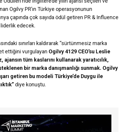
Ödülleri’nde İngiltere’de yılın ajansı seçilen ve
nan Ogilvy PR’ın Türkiye operasyonunun
nya çapında çok sayıda ödül getiren PR & Influence
 liderlik edecek.
rasındaki sınırları kaldırarak “sürtünmesiz marka
t ettiğini vurgulayan
Ogilvy 4129 CEO’su Leslie
 ajansın tüm kaslarını kullanarak yaratıcılık,
desteklenen bir marka danışmanlığı sunmak. Ogilvy
arı getiren bu modeli Türkiye’de Duygu ile
çıktık”
diye konuştu.