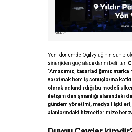
REKLAM
Yeni dönemde Ogilvy ağının sahip ol
sinerjiden güç alacaklarını belirten
Og
“Amacımız, tasarladığımız marka h
yaratmak hem iş sonuçlarına katkı
olarak adlandırdığı bu modeli ülke
iletişim danışmanlığı alanındaki d
gündem yönetimi, medya ilişkileri, 
alanlarındaki hizmetlerimize her 
Duygu Çavdar kimdir