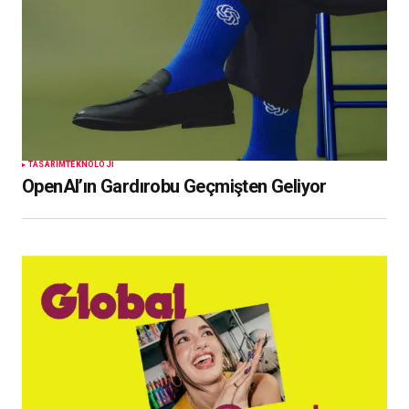
TASARIM
TEKNOLOJI
OpenAI’ın Gardırobu Geçmişten Geliyor