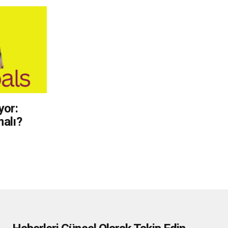
yor:
alı?