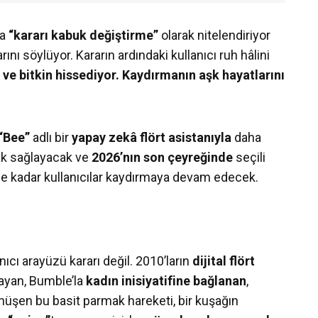
da
“kararı kabuk değiştirme”
olarak nitelendiriyor
rını söylüyor. Kararın ardındaki kullanıcı ruh hâlini
 ve bitkin hissediyor. Kaydırmanın aşk hayatlarını
“Bee”
adlı bir
yapay zekâ flört asistanıyla
daha
nak sağlayacak ve
2026’nın son çeyreğinde
seçili
ihe kadar kullanıcılar kaydırmaya devam edecek.
anıcı arayüzü kararı değil. 2010’ların
dijital flört
layan, Bumble’la
kadın inisiyatifine bağlanan
,
nüşen bu basit parmak hareketi, bir kuşağın