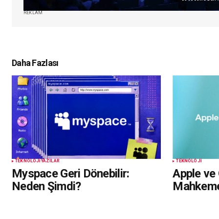
REKLAM
Daha Fazlası
TEKNOLOJI
YAZILAR
TEKNOLOJI
Myspace Geri Dönebilir:
Apple ve 
Neden Şimdi?
Mahkemel