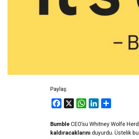
Paylaş:
Facebook
X
WhatsApp
LinkedIn
Share
Bumble
CEO’su Whitney Wolfe Herd
kaldıracaklarını
duyurdu. Üstelik bu 