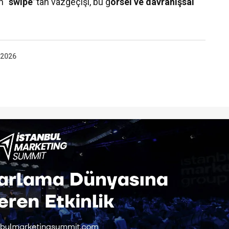
ın
“swipe”
tan vazgeçişi, bu g
örsel ve davranışsal
 2026