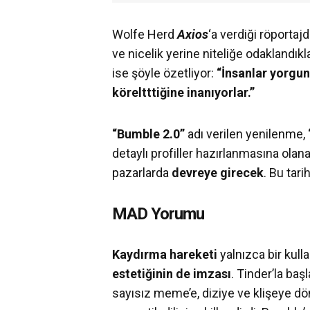
Wolfe Herd
Axios
‘a verdiği röportaj
ve nicelik yerine niteliğe odaklandıkla
ise şöyle özetliyor:
“İnsanlar yorgun
köreltttiğine inanıyorlar.”
“Bumble 2.0”
adı verilen yenilenme,
detaylı profiller hazırlanmasına ola
pazarlarda
devreye girecek
. Bu tar
MAD Yorumu
Kaydırma hareketi
yalnızca bir kull
estetiğinin de imzası
. Tinder’la baş
sayısız meme’e, diziye ve klişeye dö