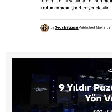
romantik dilini şekillendirdi. Bumble’
kodun sonuna
işaret ediyor olabilir.
by
Seda Başpınar
Published
Mayıs 08,