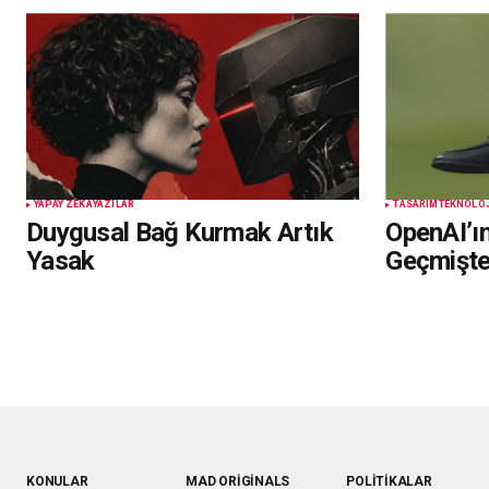
YAPAY ZEKA
YAZILAR
TASARIM
TEKNOLO
Duygusal Bağ Kurmak Artık
OpenAI’ı
Yasak
Geçmişte
KONULAR
MAD ORIGINALS
POLITIKALAR