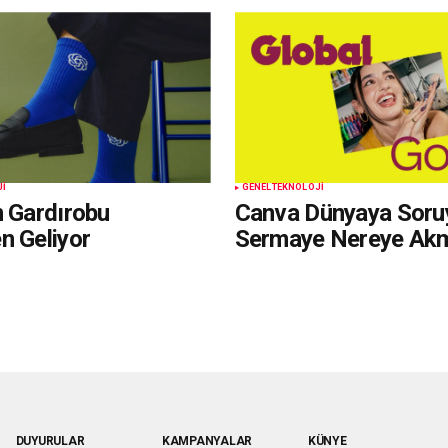
JI
GENEL
TEKNOLOJI
n Gardırobu
Canva Dünyaya Soru
n Geliyor
Sermaye Nereye Akm
DUYURULAR
KAMPANYALAR
KÜNYE