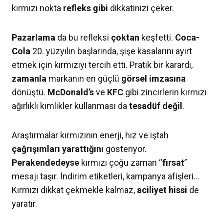
kırmızı nokta
refleks
gibi
dikkatinizi çeker.
Pazarlama
da bu refleksi
çoktan
keşfetti.
Coca-
Cola
20. yüzyılın başlarında, şişe kasalarını ayırt
etmek için kırmızıyı tercih etti. Pratik bir karardı,
zamanla
markanın en güçlü
görsel imzasına
dönüştü.
McDonald’s
ve
KFC
gibi zincirlerin kırmızı
ağırlıklı kimlikler kullanması da
tesadüf
değil
.
Araştırmalar kırmızının enerji, hız ve iştah
çağrışımları
yarattığını
gösteriyor.
Perakendedeyse
kırmızı çoğu zaman “
fırsat
”
mesajı taşır. İndirim etiketleri, kampanya afişleri…
Kırmızı dikkat çekmekle kalmaz,
aciliyet hissi
de
yaratır.