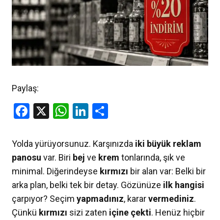
Paylaş:
Facebook
X
WhatsApp
LinkedIn
Share
Yolda yürüyorsunuz. Karşınızda
iki büyük reklam
panosu
var. Biri
bej
ve
krem
tonlarında, şık ve
minimal. Diğerindeyse
kırmızı
bir alan var: Belki bir
arka plan, belki tek bir detay. Gözünüze
ilk
hangisi
çarpıyor? Seçim
yapmadınız
, karar
vermediniz
.
Çünkü
kırmızı
sizi zaten
içine
çekti
. Henüz hiçbir