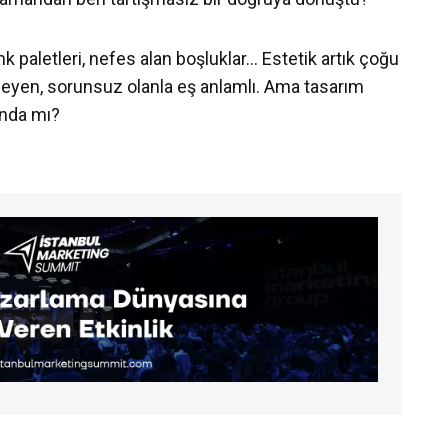
nk paletleri, nefes alan boşluklar… Estetik artık çoğu
yen, sorunsuz olanla eş anlamlı. Ama tasarım
nda mı?