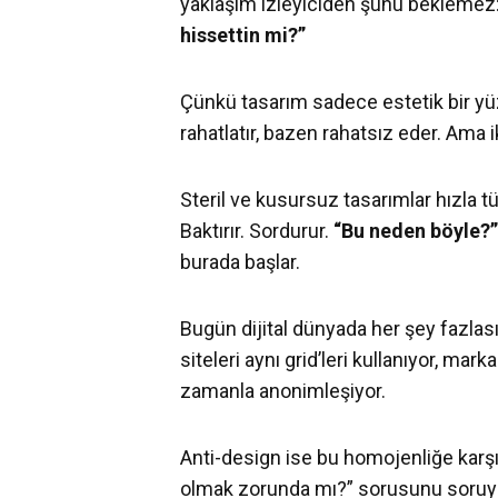
yaklaşım izleyiciden şunu beklemez:
hissettin mi?”
Çünkü tasarım sadece estetik bir yüze
rahatlatır, bazen rahatsız eder. Ama iki
Steril ve kusursuz tasarımlar hızla t
Baktırır. Sordurur.
“Bu neden böyle?
burada başlar.
Bugün dijital dünyada her şey fazlası
siteleri aynı grid’leri kullanıyor, ma
zamanla anonimleşiyor.
Anti-design ise bu homojenliğe karşı 
olmak zorunda mı?” sorusunu soruy