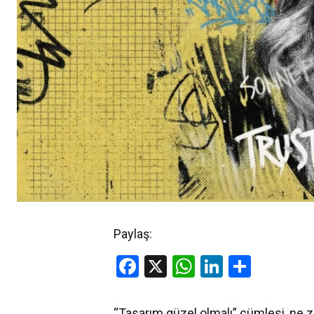
Paylaş:
Facebook
X
WhatsApp
LinkedIn
Share
“Tasarım güzel olmalı” cümlesi, ne 