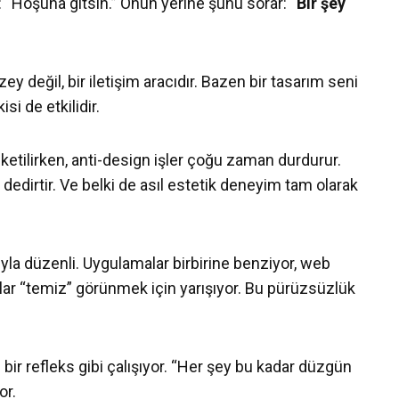
 “Hoşuna gitsin.” Onun yerine şunu sorar:
“Bir şey
y değil, bir iletişim aracıdır. Bazen bir tasarım seni
si de etkilidir.
üketilirken, anti-design işler çoğu zaman durdurur.
”
dedirtir. Ve belki de asıl estetik deneyim tam olarak
yla düzenli. Uygulamalar birbirine benziyor, web
rkalar “temiz” görünmek için yarışıyor. Bu pürüzsüzlük
bir refleks gibi çalışıyor. “Her şey bu kadar düzgün
or.