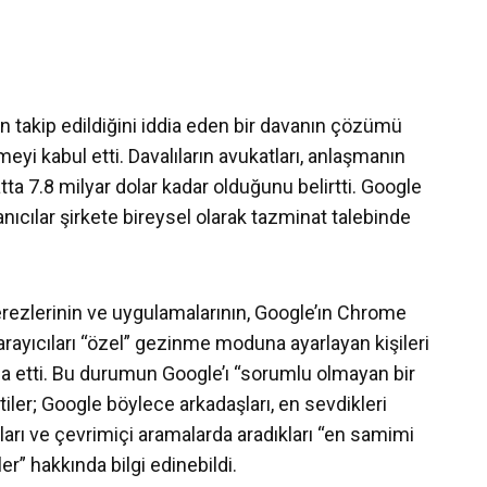
nın takip edildiğini iddia eden bir davanın çözümü
meyi kabul etti. Davalıların avukatları, anlaşmanın
tta 7.8 milyar dolar kadar olduğunu belirtti. Google
nıcılar şirkete bireysel olarak tazminat talebinde
 çerezlerinin ve uygulamalarının, Google’ın Chrome
tarayıcıları “özel” gezinme moduna ayarlayan kişileri
dia etti. Bu durumun Google’ı “sorumlu olmayan bir
rttiler; Google böylece arkadaşları, en sevdikleri
ıkları ve çevrimiçi aramalarda aradıkları “en samimi
er” hakkında bilgi edinebildi.