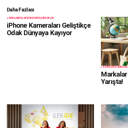
Daha Fazlası
REKLAMCILIK
SÜRDÜRÜLEBILIRLIK
iPhone Kameraları Geliştikçe
Odak Dünyaya Kayıyor
SÜRDÜRÜLEBILIRL
Markalar 
Yarışta!