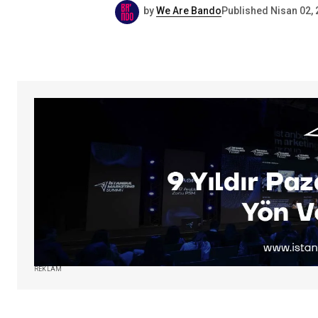
by
We Are Bando
Published
Nisan 02,
REKLAM