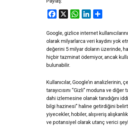
Paylaş:
Facebook
X
WhatsApp
LinkedIn
Share
Google, gizlice internet kullanıcıları
olarak milyarlarca veri kaydını yok et
değerini 5 milyar doların üzerinde, ha
hiçbir tazminat ödemiyor, ancak kulla
bulunabilir.
Kullanıcılar, Google’ın analizlerinin,
tarayıcısını “Gizli” moduna ve diğer 
dahi izlemesine olanak tanıdığını id
bilgi hazinesi” haline getirdiğini beli
yiyecekler, hobiler, alışveriş alışkanl
ve potansiyel olarak utanç verici şeyl