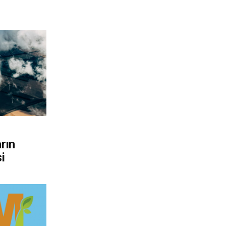
rın
i