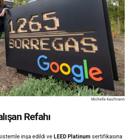
Michelle Kaufmann
Çalışan Refahı
sistemle inşa edildi ve
LEED Platinum
sertifikasına