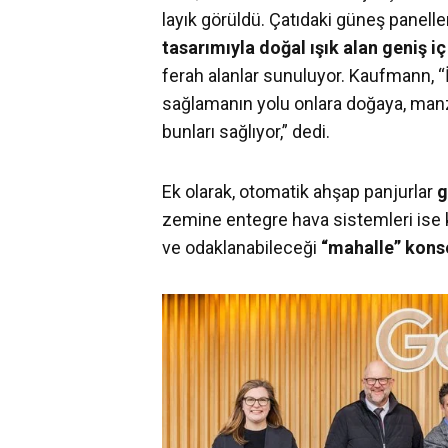
layık görüldü. Çatıdaki güneş panelleri
tasarımıyla doğal ışık alan geniş i
ferah alanlar sunuluyor. Kaufmann, “İ
sağlamanın yolu onlara doğaya, manz
bunları sağlıyor,” dedi.
Ek olarak, otomatik ahşap panjurlar
g
zemine entegre hava sistemleri ise kon
ve odaklanabileceği
“mahalle” konse