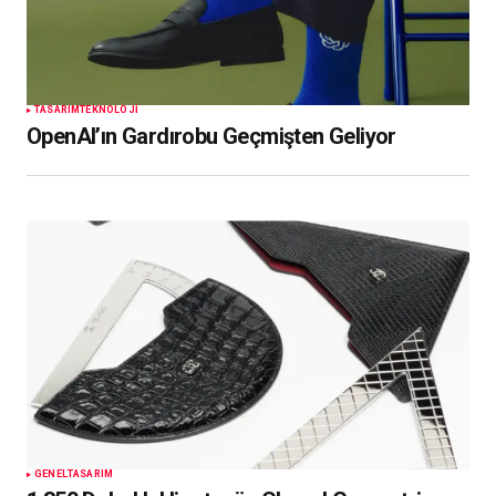
TASARIM
TEKNOLOJI
OpenAI’ın Gardırobu Geçmişten Geliyor
GENEL
TASARIM