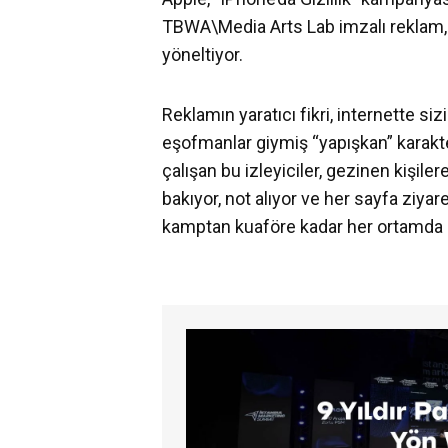
TBWA\Media Arts Lab imzalı reklam, o
yöneltiyor.
Reklamın yaratıcı fikri, internette si
eşofmanlar giymiş “yapışkan” karak
çalışan bu izleyiciler, gezinen kişile
bakıyor, not alıyor ve her sayfa ziy
kamptan kuaföre kadar her ortamda kull