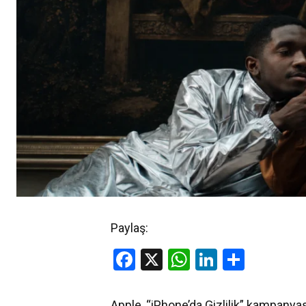
Paylaş:
Facebook
X
WhatsApp
LinkedIn
Share
Apple, “iPhone’da Gizlilik” kampanyas