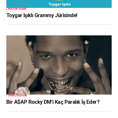
KÜLTÜR-SANAT
Toygar Işıklı Grammy Jürisinde!
GENEL
TASARIM
Bir A$AP Rocky DM’i Kaç Paralık İş Eder?