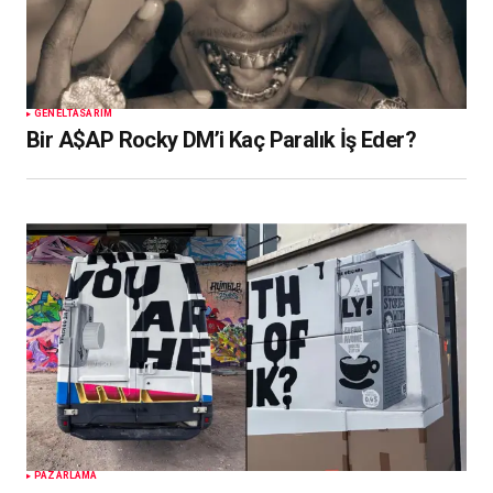
GENEL
TASARIM
Bir A$AP Rocky DM’i Kaç Paralık İş Eder?
PAZARLAMA