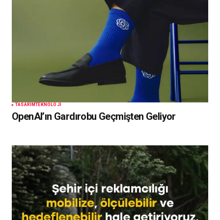
TASARIM
TEKNOLOJI
OpenAI’ın Gardırobu Geçmişten Geliyor