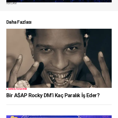
REKLAM
Daha Fazlası
GENEL
TASARIM
Bir A$AP Rocky DM’i Kaç Paralık İş Eder?