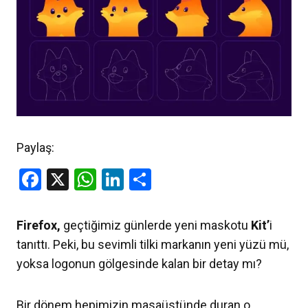
Paylaş:
Facebook
X
WhatsApp
LinkedIn
Share
Firefox,
geçtiğimiz günlerde yeni maskotu
Kit’
i
tanıttı. Peki, bu sevimli tilki markanın yeni yüzü mü,
yoksa logonun gölgesinde kalan bir detay mı?
Bir dönem hepimizin masaüstünde duran o