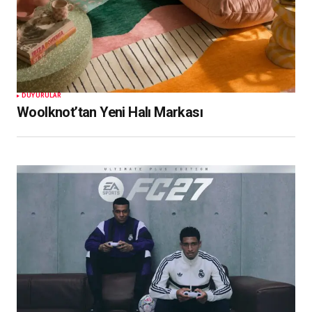
DUYURULAR
Woolknot’tan Yeni Halı Markası