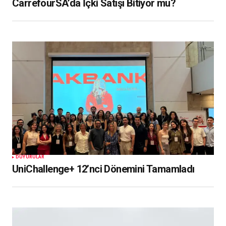
CarrefourSA’da İçki Satışı Bitiyor mu?
DUYURULAR
UniChallenge+ 12’nci Dönemini Tamamladı