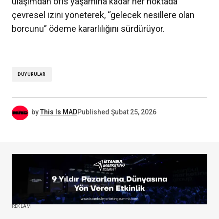
ulaşımdan ofis yaşamına kadar her noktada
çevresel izini yöneterek, “gelecek nesillere olan
borcunu” ödeme kararlılığını sürdürüyor.
DUYURULAR
by
This Is MAD
Published
Şubat 25, 2026
REKLAM