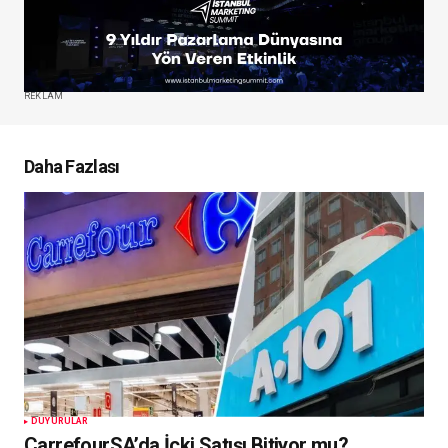
REKLAM
Daha Fazlası
DUYURULAR
CarrefourSA’da İçki Satışı Bitiyor mu?