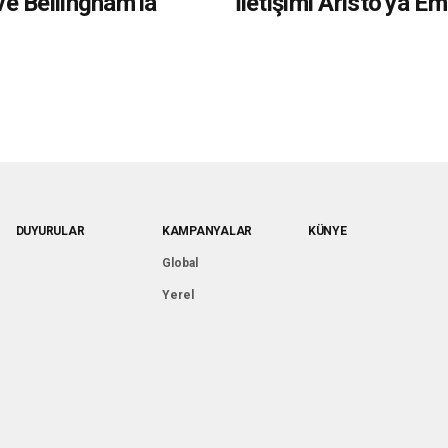
e Bellingham’la
İletişimi Aristo’ya E
DUYURULAR
KAMPANYALAR
KÜNYE
Global
Yerel