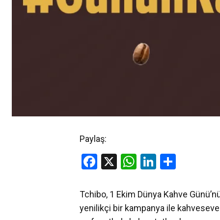
Paylaş:
Facebook
X
WhatsApp
LinkedIn
Share
Tchibo, 1 Ekim Dünya Kahve Günü’nü
yenilikçi bir kampanya ile kahveseverl