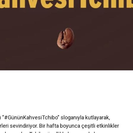
 “#GününKahvesiTchibo” sloganıyla kutlayarak,
eri sevindiriyor. Bir hafta boyunca çeşitli etkinlikler