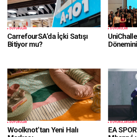
DUYURULAR
DUYURULAR
CarrefourSA’da İçki Satışı
UniChall
Bitiyor mu?
Dönemin
DUYURULAR
DUYURULAR
GAMI
Woolknot’tan Yeni Halı
EA SPOR