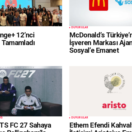
DUYURULAR
enge+ 12’nci
McDonald’s Türkiye’
i Tamamladı
İşveren Markası Aja
Sosyal’e Emanet
NG
DUYURULAR
TS FC 27 Sahaya
Ethem Efendi Kahvalt