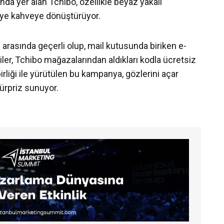
ında yer alan Tchibo, özellikle beyaz yakalı
ediye kahveye dönüştürüyor.
 arasında geçerli olup, mail kutusunda biriken e-
ler, Tchibo mağazalarından aldıkları kodla ücretsiz
irliği ile yürütülen bu kampanya, gözlerini açar
sürpriz sunuyor.