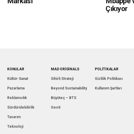
Markası
Mbappé v
Çıkıyor
KONULAR
MAD ORIGINALS
POLITIKALAR
Kültür-Sanat
Sihirli Strateji
Gizlilik Politikası
Pazarlama
Beyond Sustainability
Kullanım Şartları
Reklamcılık
Büyüteç – BTS
Sürdürülebilirlik
Geoit
Tasarım
Teknoloji