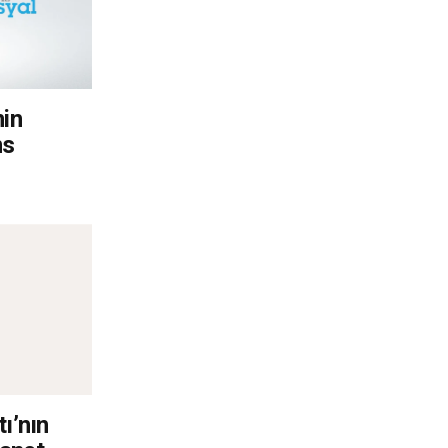
nin
ns
ı’nın