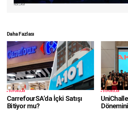
REKLAM
Daha Fazlası
DUYURULAR
DUYURULAR
CarrefourSA’da İçki Satışı
UniChall
Bitiyor mu?
Dönemin