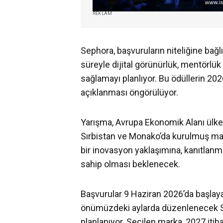
REKLAM
Sephora, başvuruların niteliğine bağlı
süreyle dijital görünürlük, mentörlük
sağlamayı planlıyor. Bu ödüllerin 2
açıklanması öngörülüyor.
Yarışma, Avrupa Ekonomik Alanı ülkeleri
Sırbistan ve Monako’da kurulmuş mar
bir inovasyon yaklaşımına, kanıtlan
sahip olması beklenecek.
Başvurular 9 Haziran 2026’da başlaya
önümüzdeki aylarda düzenlenecek S
planlanıyor. Seçilen marka, 2027 iti