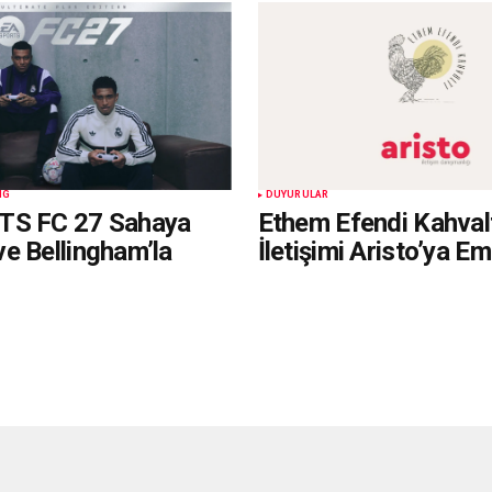
NG
DUYURULAR
TS FC 27 Sahaya
Ethem Efendi Kahvalt
e Bellingham’la
İletişimi Aristo’ya E