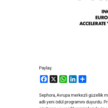
Paylaş:
Facebook
X
WhatsApp
LinkedIn
Share
Sephora, Avrupa merkezli güzellik 
adlı yeni ödül programını duyurdu. Pro