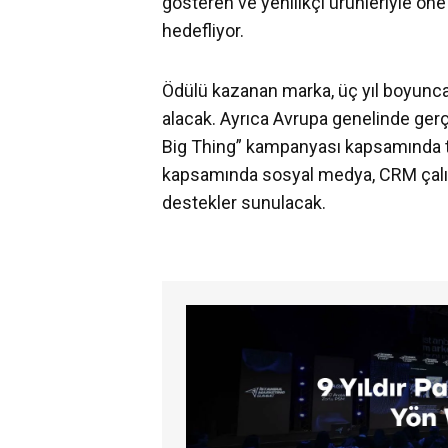
gösteren ve yenilikçi ürünleriyle ö
hedefliyor.
Ödülü kazanan marka, üç yıl boyunca
alacak. Ayrıca Avrupa genelinde ger
Big Thing” kampanyası kapsamında ta
kapsamında sosyal medya, CRM çalı
destekler sunulacak.