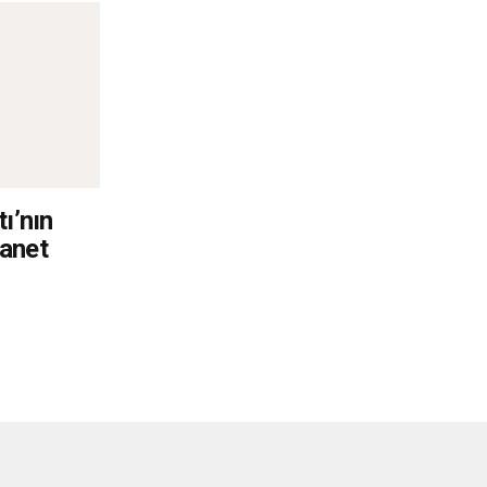
ı’nın
manet