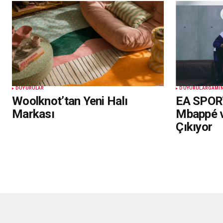
DUYURULAR
DUYURULAR
GAMI
Woolknot’tan Yeni Halı
EA SPOR
Markası
Mbappé v
Çıkıyor