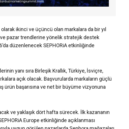
 olarak ikinci ve üçüncü olan markalara da bir yıl
 ve pazar trendlerine yönelik stratejik destek
026’da düzenlenecek SEPHORiA etkinliğinde
nin yanı sıra Birleşik Krallık, Türkiye, İsviçre,
kalara açık olacak. Başvurularda markaların güçlü
mış ürün başarısına ve net bir büyüme vizyonuna
cak ve yaklaşık dört hafta sürecek. İlk kazananın
EPHORiA Europe etkinliğinde açıklanması
barıyla uygun görülen pazarlarda Sephora mağazaları