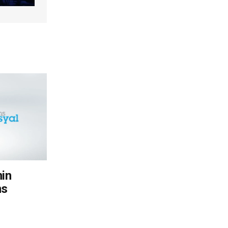
nin
ns