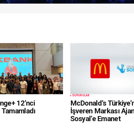
DUYURULAR
enge+ 12’nci
McDonald’s Türkiye’
i Tamamladı
İşveren Markası Aja
Sosyal’e Emanet