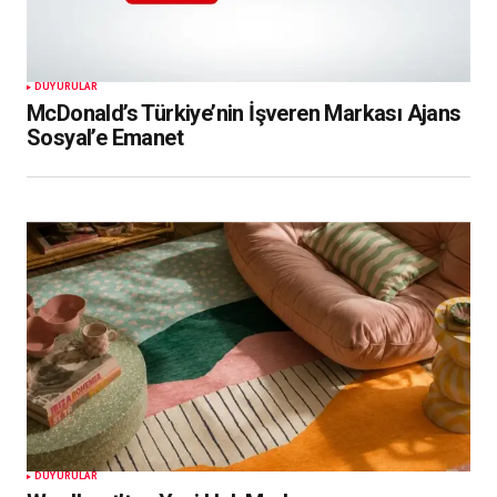
DUYURULAR
McDonald’s Türkiye’nin İşveren Markası Ajans
Sosyal’e Emanet
DUYURULAR