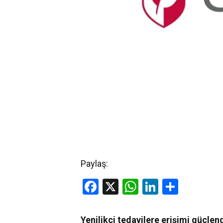
Paylaş:
Facebook
X
WhatsApp
LinkedIn
Share
Yenilikçi tedavilere erişimi güçle