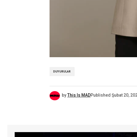
DUYURULAR
by
This Is MAD
Published
Şubat 20, 20