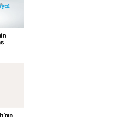
nin
ns
ı’nın