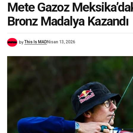
Mete Gazoz Meksika’dak
Bronz Madalya Kazandı
by
This Is MAD
Nisan 13, 2026