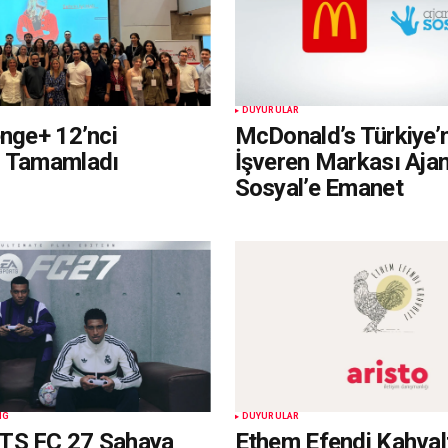
DUYURULAR
enge+ 12’nci
McDonald’s Türkiye’
i Tamamladı
İşveren Markası Aja
Sosyal’e Emanet
NG
DUYURULAR
TS FC 27 Sahaya
Ethem Efendi Kahvalt