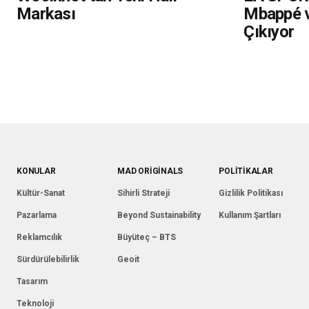
Markası
Mbappé v
Çıkıyor
KONULAR
MAD ORIGINALS
POLITIKALAR
Kültür-Sanat
Sihirli Strateji
Gizlilik Politikası
Pazarlama
Beyond Sustainability
Kullanım Şartları
Reklamcılık
Büyüteç – BTS
Sürdürülebilirlik
Geoit
Tasarım
Teknoloji