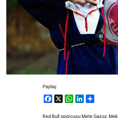
Paylaş:
Facebook
X
WhatsApp
LinkedIn
Share
Red Bull sporcusu Mete Gazoz, Mek