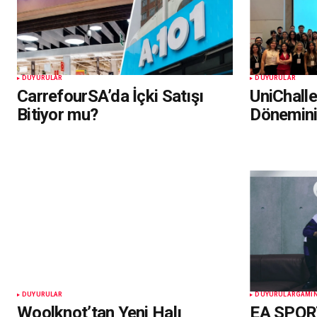
DUYURULAR
DUYURULAR
CarrefourSA’da İçki Satışı
UniChall
Bitiyor mu?
Dönemin
DUYURULAR
DUYURULAR
GAMI
Woolknot’tan Yeni Halı
EA SPOR