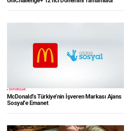
UniChallenge+ 12’nci Dönemini Tamamladı
DUYURULAR
McDonald’s Türkiye’nin İşveren Markası Ajans
Sosyal’e Emanet