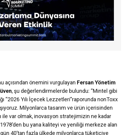
onu açısından önemini vurgulayan
Fersan Yönetim
Güven
, şu değerlendirmelerde bulundu: “Mintel gibi
adığı “2026 Yılı İçecek Lezzetleri”raporunda nonToxx
ıyoruz. Milyonlarca tasarım ve ürün içerisinden
 ile var olmak, inovasyon stratejimizin ne kadar
 1978’den bu yana kaliteyi ve yeniliği merkeze alan
Bugün 40’tan fazla ülkede milyonlarca tüketiciye