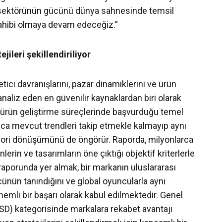
a sektörünün gücünü dünya sahnesinde temsil
ahibi olmaya devam edeceğiz.”
ejileri şekillendiriliyor
tici davranışlarını, pazar dinamiklerini ve ürün
naliz eden en güvenilir kaynaklardan biri olarak
ni ürün geliştirme süreçlerinde başvurduğu temel
ızca mevcut trendleri takip etmekle kalmayıp aynı
gori dönüşümünü de öngörür. Raporda, milyonlarca
erin ve tasarımların öne çıktığı objektif kriterlerle
raporunda yer almak, bir markanın uluslararası
cünün tanındığını ve global oyuncularla aynı
mli bir başarı olarak kabul edilmektedir. Genel
(CSD) kategorisinde markalara rekabet avantajı