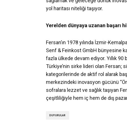
sağlamak ve geleceğe dönük inovasyon
yol haritası niteliği taşıyor.
Yerelden dünyaya uzanan başarı hi
Fersan’ın 1978 yılında İzmir-Kemalp
Senf & Feinkost GmbH bünyesine kat
fazla ülkede devam ediyor. Yıllık 90 
Türkiye’nin sirke lideri olan Fersan; s
kategorilerinde de aktif rol alarak başa
merkezindeki inovasyon gücünü “Önce
sofralara lezzet ve sağlık taşıyan Fe
çeşitliliğiyle hem iç hem de dış paz
DUYURULAR