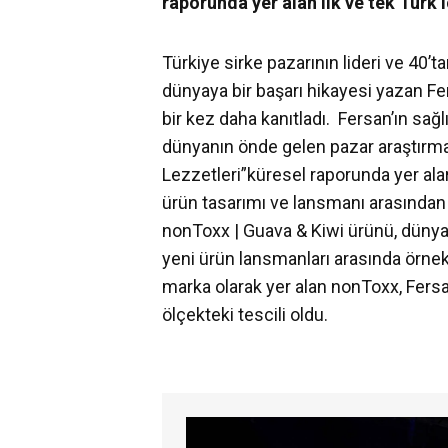
raporunda yer alan ilk ve tek Türk
Türkiye sirke pazarının lideri ve 40’t
dünyaya bir başarı hikayesi yazan F
bir kez daha kanıtladı. Fersan’ın sağl
dünyanın önde gelen pazar araştırma ş
Lezzetleri”küresel raporunda yer alar
ürün tasarımı ve lansmanı arasından t
nonToxx | Guava & Kiwi ürünü, dünya 
yeni ürün lansmanları arasında örnek
marka olarak yer alan nonToxx, Fersa
ölçekteki tescili oldu.