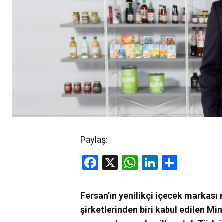
Paylaş:
Facebook
X
WhatsApp
LinkedIn
Share
Fersan’ın yenilikçi içecek markası
şirketlerinden biri kabul edilen Min