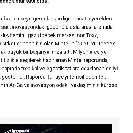
 içecek markası oldu.
an fazla ülkeye gerçekleştirdiği ihracatla yerelden
ersan, inovasyondaki gücünü uluslararası arenada
ıklı-vitaminli gazlı içecek markası nonToxx,
irketlerinden biri olan Mintel’in “2026 Yılı İçecek
ak büyük bir başarıya imza attı. Milyonlarca yeni
itizlikle seçilerek hazırlanan Mintel raporunda,
çapında tropikal ve egzotik tatlara odaklanan en iyi
 gösterildi. Raporda Türkiye’yi temsil eden tek
n’ın Ar-Ge ve inovasyon odaklı yaklaşımının küresel