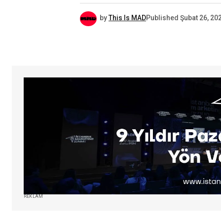
by
This Is MAD
Published
Şubat 26, 20
REKLAM