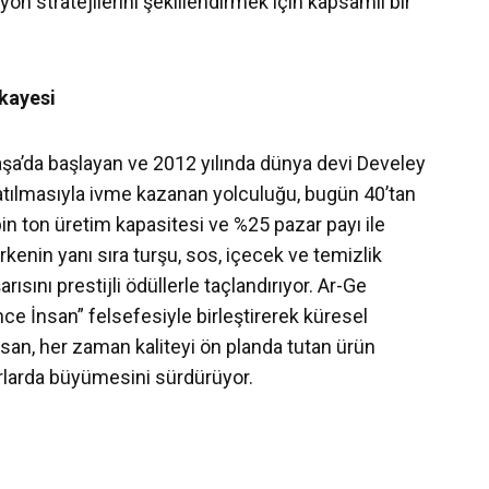
 stratejilerini şekillendirmek için kapsamlı bir
kayesi
aşa’da başlayan ve 2012 yılında dünya devi Develey
ılmasıyla ivme kazanan yolculuğu, bugün 40’tan
bin ton üretim kapasitesi ve %25 pazar payı ile
irkenin yanı sıra turşu, sos, içecek ve temizlik
rısını prestijli ödüllerle taçlandırıyor. Ar-Ge
 İnsan” felsefesiyle birleştirerek küresel
rsan, her zaman kaliteyi ön planda tutan ürün
arlarda büyümesini sürdürüyor.