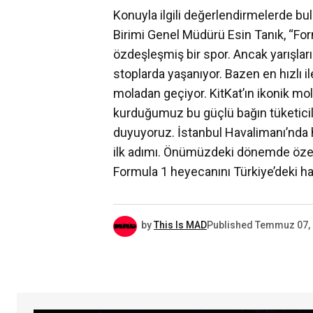
Konuyla ilgili değerlendirmelerde bu
Birimi Genel Müdürü Esin Tanık, “Fo
özdeşleşmiş bir spor. Ancak yarışları
stoplarda yaşanıyor. Bazen en hızlı i
moladan geçiyor. KitKat’ın ikonik mol
kurduğumuz bu güçlü bağın tüketici
duyuyoruz. İstanbul Havalimanı’nda 
ilk adımı. Önümüzdeki dönemde özel 
Formula 1 heyecanını Türkiye’deki h
by
This Is MAD
Published
Temmuz 07,