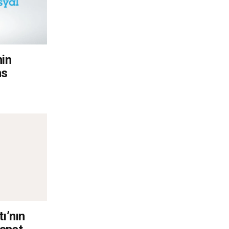
nin
ns
ı’nın