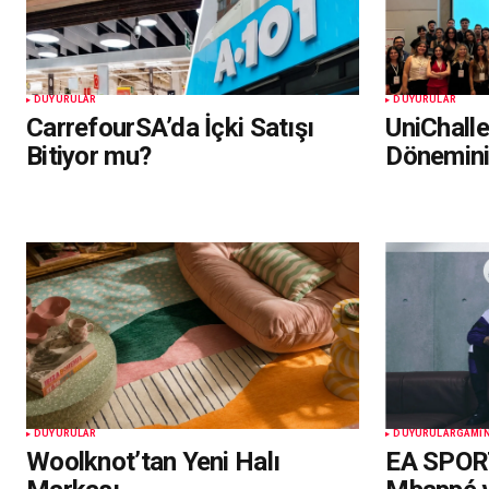
DUYURULAR
DUYURULAR
CarrefourSA’da İçki Satışı
UniChall
Bitiyor mu?
Dönemin
DUYURULAR
DUYURULAR
GAMI
Woolknot’tan Yeni Halı
EA SPOR