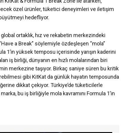
an KitKat & Formula 1 Break Zone ile atarken,
ek özel ürünler, tüketici deneyimleri ve iletişim
büyütmeyi hedefliyor.
global ortaklık, hız ve rekabetin merkezindeki
k “Have a Break” söylemiyle özdeşleşen “mola”
mula 1’in yüksek temposu içerisinde yarışın kaderini
an iş birliği, dünyanın en hızlı molalarından biri
işimin merkezine taşıyor. Birkaç saniye süren bu kritik
tirebilmesi gibi KitKat da günlük hayatın temposunda
erine dikkat çekiyor. Türkiye’de tüketicilerle
marka, bu iş birliğiyle mola kavramını Formula 1’in