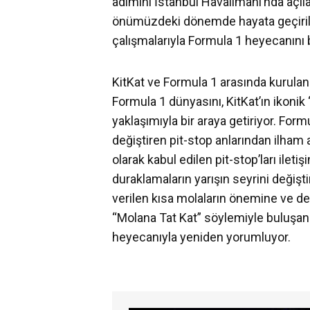
adımını İstanbul Havalimanı’nda açıl
önümüzdeki dönemde hayata geçirilec
çalışmalarıyla Formula 1 heyecanını 
KitKat ve Formula 1 arasında kurulan 
Formula 1 dünyasını, KitKat’ın ikoni
yaklaşımıyla bir araya getiriyor. For
değiştiren pit-stop anlarından ilham al
olarak kabul edilen pit-stop’ları ilet
duraklamaların yarışın seyrini değiş
verilen kısa molaların önemine ve değ
“Molana Tat Kat” söylemiyle buluşan 
heyecanıyla yeniden yorumluyor.