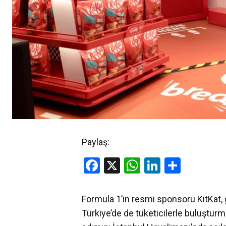
Paylaş:
Facebook
X
WhatsApp
LinkedIn
Share
Formula 1’in resmi sponsoru KitKat, g
Türkiye’de de tüketicilerle buluşturmay