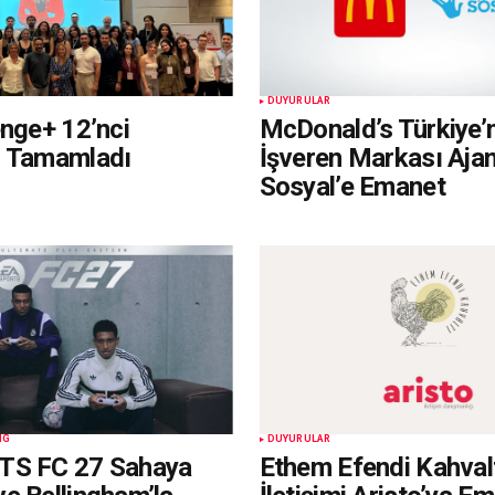
DUYURULAR
enge+ 12’nci
McDonald’s Türkiye’
i Tamamladı
İşveren Markası Aja
Sosyal’e Emanet
NG
DUYURULAR
TS FC 27 Sahaya
Ethem Efendi Kahvalt