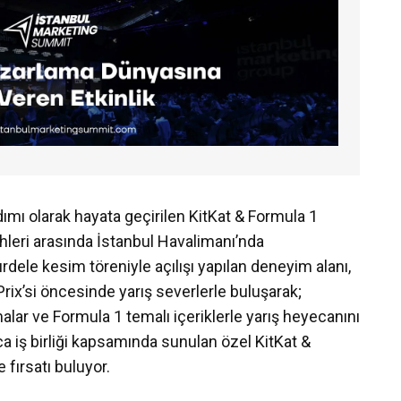
 adımı olarak hayata geçirilen KitKat & Formula 1
leri arasında İstanbul Havalimanı’nda
kurdele kesim töreniyle açılışı yapılan deneyim alanı,
Prix’si öncesinde yarış severlerle buluşarak;
amalar ve Formula 1 temalı içeriklerle yarış heyecanını
ıca iş birliği kapsamında sunulan özel KitKat &
fırsatı buluyor.