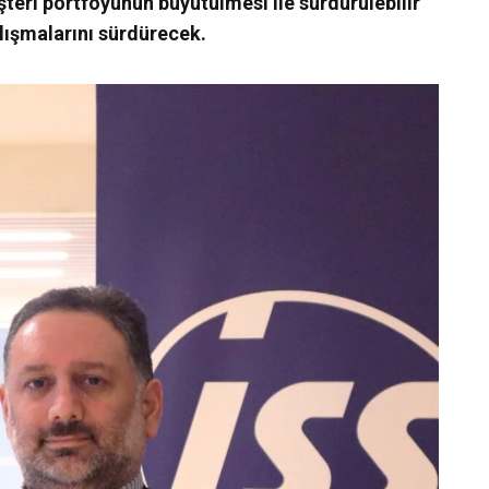
şteri portföyünün büyütülmesi ile sürdürülebilir
alışmalarını sürdürecek.