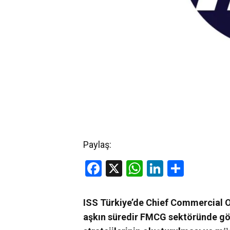
Paylaş:
Facebook
X
WhatsApp
LinkedIn
Share
ISS Türkiye’de Chief Commercial Off
aşkın süredir FMCG sektöründe gör