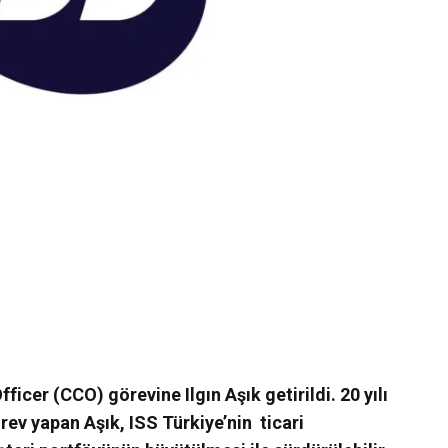
icer (CCO) görevine Ilgın Aşık getirildi. 20 yılı
ev yapan Aşık, ISS Türkiye’nin ticari