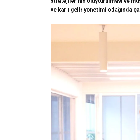
stratejilerinin oluşturulması ve mü
ve karlı gelir yönetimi odağında ç